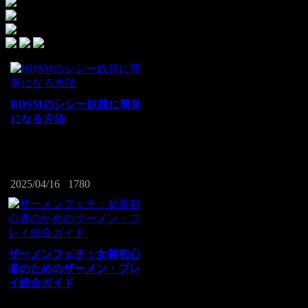
BDSMのシシー奴隷に簡単
になる方法
シシーとして、私はいつもパートナー
に支配されたいという根強い憧れを抱
いていました...
2025/04/16
1780
ザーメンフェチ：女装初心
者のためのザーメン・プレ
イ総合ガイド
精液は性的な出会いの普通の一部であ