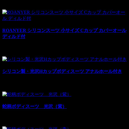
¥68,200
¥86,000
税別: ¥68,200
売上:
8
ROANYER シリコンスーツ 小サイズ Cカップ カバーオール
ディルド付
¥51,400
¥58,000
税別: ¥51,400
売上:
9
シリコン製・光沢Hカップボディスーツ アナルホール付き
¥57,000
¥85,500
税別: ¥57,000
売上:
2
蛇柄ボディスーツ 光沢（紫）
¥46,000
¥69,000
税別: ¥46,000
売上:
3