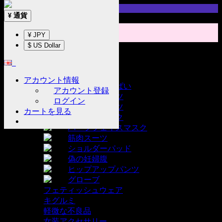
Sign up!
通貨
¥
¥ JPY
$ US Dollar
カテゴリー
ホーム
製品
アカウント情報
女装用 おっぱい
アカウント登録
女装用 スーツ
ログイン
女装用 パンツ
カートを見る
女装用 マスク
ハーフフェイスマスク
筋肉スーツ
ショルダーパッド
偽の妊婦腹
ヒップアップパンツ
グローブ
フェティッシュウェア
キグルミ
軽微な不良品
女装アクセサリー