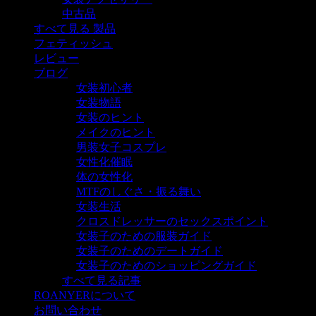
中古品
すべて見る 製品
フェティッシュ
レビュー
ブログ
女装初心者
女装物語
女装のヒント
メイクのヒント
男装女子コスプレ
女性化催眠
体の女性化
MTFのしぐさ・振る舞い
女装生活
クロスドレッサーのセックスポイント
女装子のための服装ガイド
女装子のためのデートガイド
女装子のためのショッピングガイド
すべて見る記事
ROANYERについて
お問い合わせ