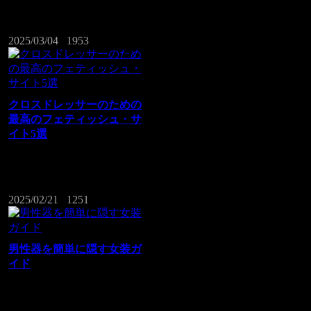
る。そして他の多くの人にとって、こ
の出会いは見...
2025/03/04
1953
クロスドレッサーのための
最高のフェティッシュ・サ
イト5選
この記事では、女装家のためのフェテ
ィッシュサイトについて、詳細な分析
をしていきま...
2025/02/21
1251
男性器を簡単に隠す女装ガ
イド
女装は私にとって、練習と工夫で完成
させることができる芸術の一形態で
す。男性の女装...