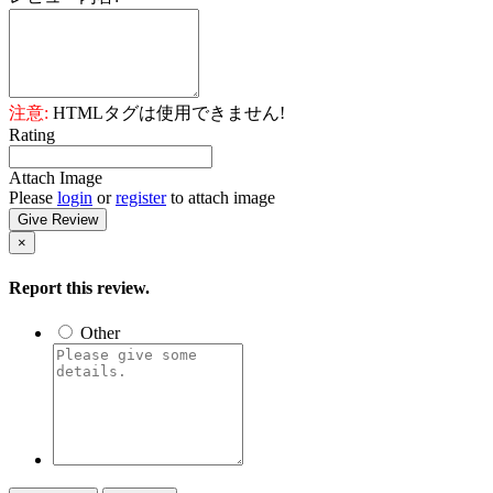
注意:
HTMLタグは使用できません!
Rating
Attach Image
Please
login
or
register
to attach image
Give Review
×
Report this review.
Other