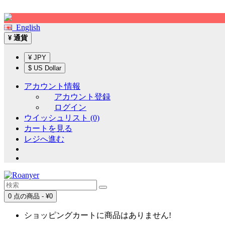
Sign up!
English
通貨
¥
¥ JPY
$ US Dollar
アカウント情報
アカウント登録
ログイン
ウイッシュリスト (0)
カートを見る
レジへ進む
0 点の商品 - ¥0
ショッピングカートに商品はありません!