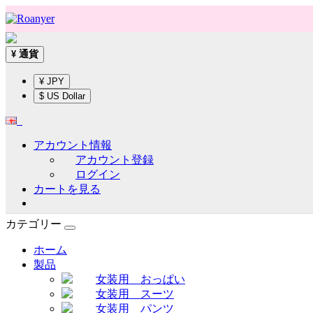
通貨
¥
¥ JPY
$ US Dollar
アカウント情報
アカウント登録
ログイン
カートを見る
カテゴリー
ホーム
製品
女装用 おっぱい
女装用 スーツ
女装用 パンツ