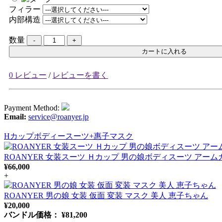
フィラー
内部構造
数量
カートに入れる
0 レビュー
/
レビューを書く
Payment Method:
Email:
service@roanyer.jp
Hカップボディースーツ+惠子マスク
ROANYER 女装スーツ Ｈカップ 男の娘ボディスーツ アーム
¥66,000
+
ROANYER 男の娘 女装 仮面 変装 マスク 美人 恵子ちゃん
¥20,000
バンドル価格： ¥81,200