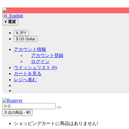
Sign up!
English
通貨
¥
¥ JPY
$ US Dollar
アカウント情報
アカウント登録
ログイン
ウイッシュリスト (0)
カートを見る
レジへ進む
0 点の商品 - ¥0
ショッピングカートに商品はありません!