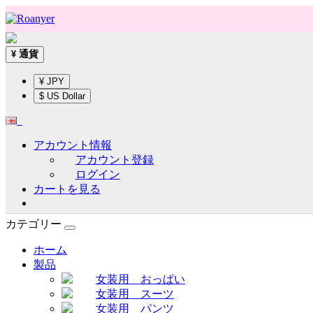
通貨
¥
¥ JPY
$ US Dollar
アカウント情報
アカウント登録
ログイン
カートを見る
カテゴリー
ホーム
製品
女装用 おっぱい
女装用 スーツ
女装用 パンツ