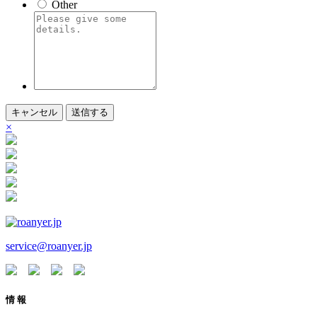
Other
キャンセル
送信する
×
service@roanyer.jp
情 報