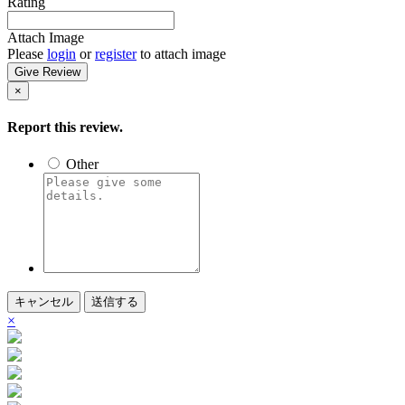
Rating
Attach Image
Please
login
or
register
to attach image
Give Review
×
Report this review.
Other
キャンセル
送信する
×