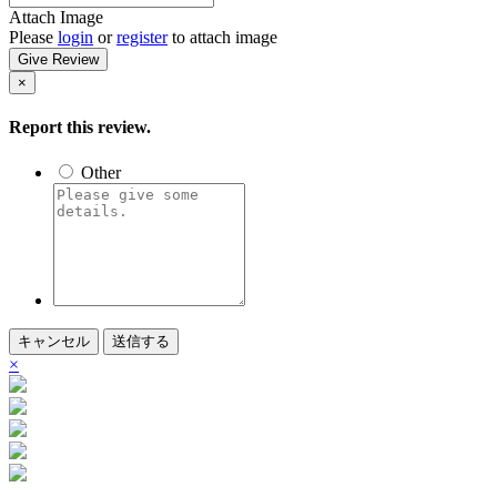
Attach Image
Please
login
or
register
to attach image
Give Review
×
Report this review.
Other
キャンセル
送信する
×