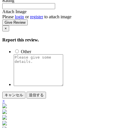
Rating
Attach Image
Please
login
or
register
to attach image
Give Review
×
Report this review.
Other
キャンセル
送信する
×