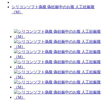
シリコンソフト偽腹 偽妊娠中のお腹 人工妊娠腹
（M）