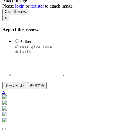
Attach Image
Please
login
or
register
to attach image
Give Review
×
Report this review.
Other
キャンセル
送信する
×