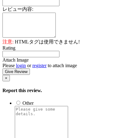
レビュー内容:
注意:
HTMLタグは使用できません!
Rating
Attach Image
Please
login
or
register
to attach image
Give Review
×
Report this review.
Other