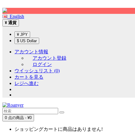
Sign up!
English
通貨
¥
¥ JPY
$ US Dollar
アカウント情報
アカウント登録
ログイン
ウイッシュリスト (0)
カートを見る
レジへ進む
0 点の商品 - ¥0
ショッピングカートに商品はありません!