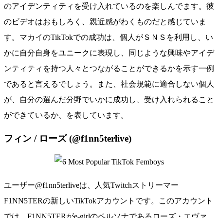
のアイデンティティを受け入れているのを楽しんでます。彼
のビデオはおもしろく、親近感がわくものだと感じていま
す。マカイのTikTokでの成功は、個人がＳＮＳを利用し、い
かに自分自身をユニークに表現し、同じような興味やアイデ
ンティティを持つ人々とつながることができるかを示す一例
であると言えるでしょう。また、社会規範に適合しない個人
が、自分の選んだ分野でいかに成功し、受け入れられること
ができているか、を表しています。
フィン / ローズ (@f1nn5terlive)
ユーザー@f1nn5terliveは、人気Twitchストリーマー
F1NN5TERの新しいTikTokアカウントです。このアカウント
では、F1NN5TERがe-girlのペルソナであるローズ・エヴァ