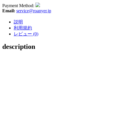
Payment Method:
Email:
service@roanyer.jp
説明
利用規約
レビュー (0)
description