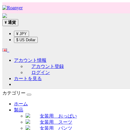
通貨
¥
¥ JPY
$ US Dollar
アカウント情報
アカウント登録
ログイン
カートを見る
カテゴリー
ホーム
製品
女装用 おっぱい
女装用 スーツ
女装用 パンツ