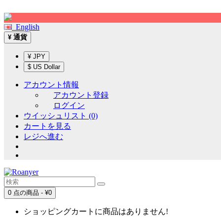
Sign up!
English
通貨
¥
¥ JPY
$ US Dollar
アカウント情報
アカウント登録
ログイン
ウイッシュリスト (0)
カートを見る
レジへ進む
0 点の商品 - ¥0
ショッピングカートに商品はありません!