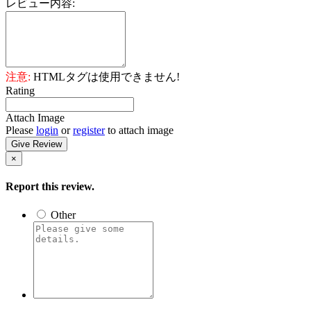
レビュー内容:
注意:
HTMLタグは使用できません!
Rating
Attach Image
Please
login
or
register
to attach image
Give Review
×
Report this review.
Other