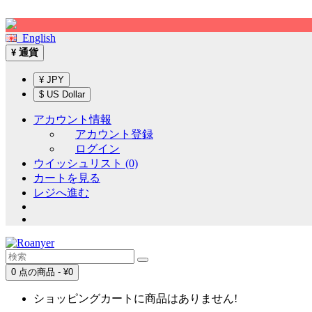
Sign up!
English
通貨
¥
¥ JPY
$ US Dollar
アカウント情報
アカウント登録
ログイン
ウイッシュリスト (0)
カートを見る
レジへ進む
0 点の商品 - ¥0
ショッピングカートに商品はありません!