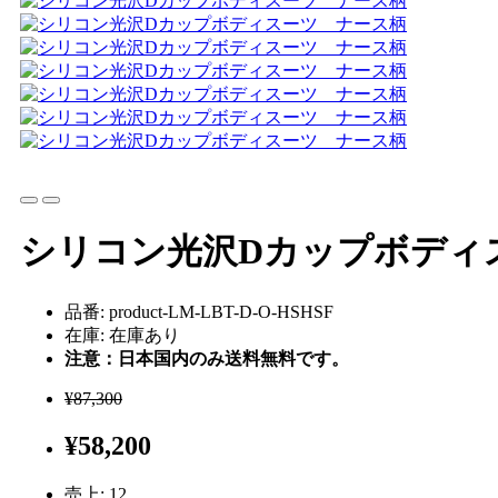
シリコン光沢Dカップボディ
品番: product-LM-LBT-D-O-HSHSF
在庫: 在庫あり
注意：日本国内のみ送料無料です。
¥87,300
¥58,200
売上:
12