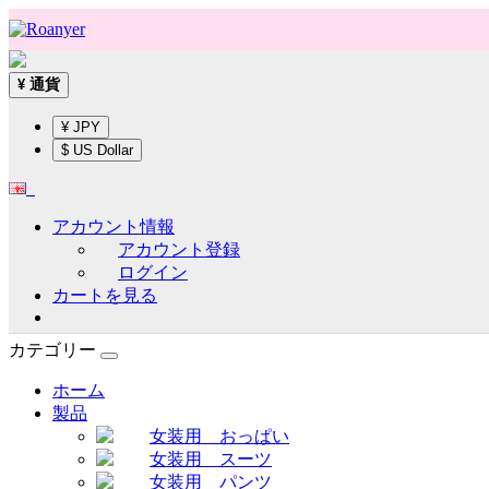
通貨
¥
¥ JPY
$ US Dollar
アカウント情報
アカウント登録
ログイン
カートを見る
カテゴリー
ホーム
製品
女装用 おっぱい
女装用 スーツ
女装用 パンツ