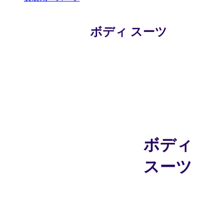
ボディ スーツ
Roanyerの高品質シリコーン製ボディスーツセッ
トは、あなたの性別遷移の旅を華やかにするこ
とを目的としています。 当社のフルボディセッ
トは、リアルな肌の質感とカスタマイズ可能な
オプションを備えています。Roanyerのシリコー
ンボディスーツを着用し、自信を持って本当の
自分を表現してください。
ボディ
スーツ
Roanyerの高
品質シリコー