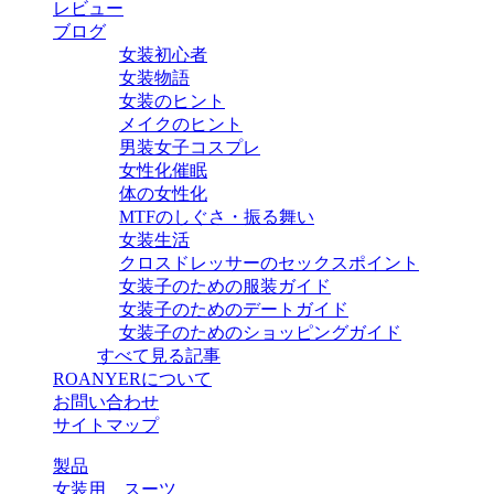
レビュー
ブログ
女装初心者
女装物語
女装のヒント
メイクのヒント
男装女子コスプレ
女性化催眠
体の女性化
MTFのしぐさ・振る舞い
女装生活
クロスドレッサーのセックスポイント
女装子のための服装ガイド
女装子のためのデートガイド
女装子のためのショッピングガイド
すべて見る記事
ROANYERについて
お問い合わせ
サイトマップ
製品
女装用 スーツ