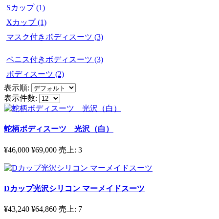
Sカップ (1)
リコーンボデ
ィスーツを着
Xカップ (1)
用し、自信を
マスク付きボディスーツ (3)
持って本当の
自分を表現し
ペニス付きボディスーツ (3)
てください。
ボディスーツ (2)
表示順:
表示件数:
蛇柄ボディスーツ 光沢（白）
¥46,000
¥69,000
売上:
3
Dカップ光沢シリコン マーメイドスーツ
¥43,240
¥64,860
売上:
7