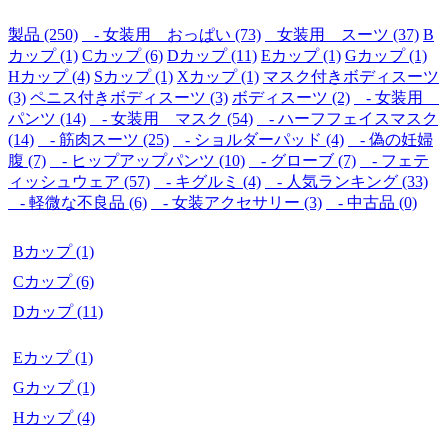
ン製ボディス
ーツセット
製品 (250)
- 女装用 おっぱい (73)
女装用 スーツ (37)
B
は、あなたの
カップ (1)
Cカップ (6)
Dカップ (11)
Eカップ (1)
Gカップ (1)
Hカップ (4)
Sカップ (1)
Xカップ (1)
マスク付きボディスーツ
性別遷移の旅
(3)
ペニス付きボディスーツ (3)
ボディスーツ (2)
- 女装用
を華やかにす
パンツ (14)
- 女装用 マスク (54)
- ハーフフェイスマスク
ることを目的
(14)
- 筋肉スーツ (25)
- ショルダーパッド (4)
- 偽の妊婦
としていま
腹 (7)
- ヒップアップパンツ (10)
- グローブ (7)
- フェテ
ィッシュウェア (57)
- キグルミ (4)
- 人気ランキング (33)
す。
- 軽微な不良品 (6)
- 女装アクセサリー (3)
- 中古品 (0)
当社のフルボ
Bカップ (1)
ディセット
Cカップ (6)
は、リアルな
肌の質感とカ
Dカップ (11)
スタマイズ可
Eカップ (1)
能なオプショ
ンを備えてい
Gカップ (1)
ます。
Hカップ (4)
Roanyerのシ