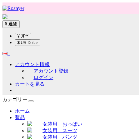
通貨
¥
¥ JPY
$ US Dollar
アカウント情報
アカウント登録
ログイン
カートを見る
カテゴリー
ホーム
製品
女装用 おっぱい
女装用 スーツ
女装用 パンツ