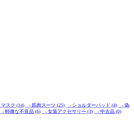
スク (14)
- 筋肉スーツ (25)
- ショルダーパッド (4)
- 偽
- 軽微な不良品 (6)
- 女装アクセサリー (3)
- 中古品 (0)