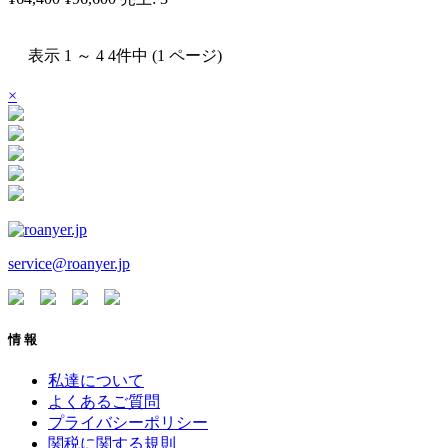
表示 1 ～ 4 4件中 (1 ページ)
×
service@roanyer.jp
情 報
私達について
よくあるご質問
プライバシーポリシー
関税に関する規則