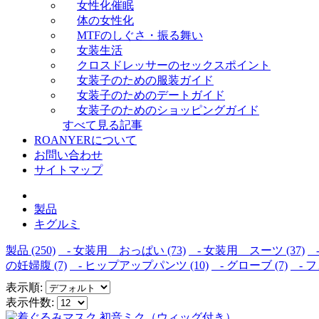
女性化催眠
体の女性化
MTFのしぐさ・振る舞い
女装生活
クロスドレッサーのセックスポイント
女装子のための服装ガイド
女装子のためのデートガイド
女装子のためのショッピングガイド
すべて見る記事
ROANYERについて
お問い合わせ
サイトマップ
製品
キグルミ
製品 (250)
- 女装用 おっぱい (73)
- 女装用 スーツ (37)
-
の妊婦腹 (7)
- ヒップアップパンツ (10)
- グローブ (7)
- フ
表示順:
表示件数: