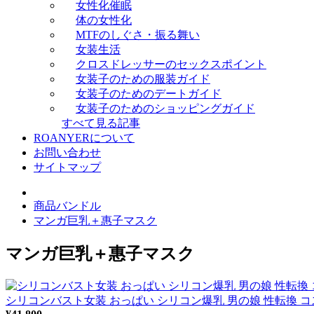
女性化催眠
体の女性化
MTFのしぐさ・振る舞い
女装生活
クロスドレッサーのセックスポイント
女装子のための服装ガイド
女装子のためのデートガイド
女装子のためのショッピングガイド
すべて見る記事
ROANYERについて
お問い合わせ
サイトマップ
商品バンドル
マンガ巨乳＋惠子マスク
マンガ巨乳＋惠子マスク
シリコンバスト女装 おっぱい シリコン爆乳 男の娘 性転換 コ