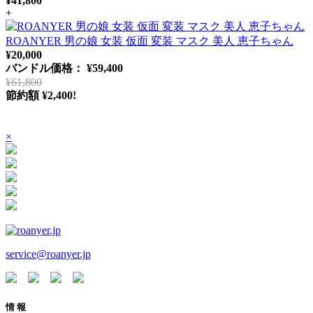
¥41,800
+
ROANYER 男の娘 女装 仮面 変装 マスク 美人 恵子ちゃん
¥20,000
バンドル価格： ¥59,400
¥61,800
節約額 ¥2,400!
×
service@roanyer.jp
情 報