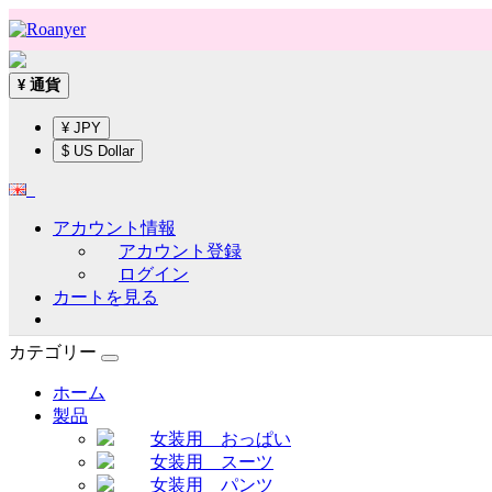
通貨
¥
¥ JPY
$ US Dollar
アカウント情報
アカウント登録
ログイン
カートを見る
カテゴリー
ホーム
製品
女装用 おっぱい
女装用 スーツ
女装用 パンツ