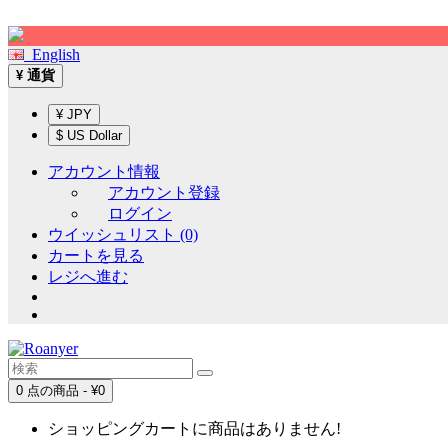
Sign up!
English
通貨
¥
¥ JPY
$ US Dollar
アカウント情報
アカウント登録
ログイン
ウイッシュリスト (0)
カートを見る
レジへ進む
0 点の商品 - ¥0
ショッピングカートに商品はありません!