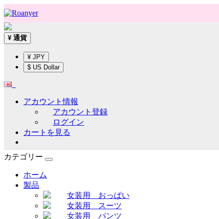
通貨
¥
¥ JPY
$ US Dollar
アカウント情報
アカウント登録
ログイン
カートを見る
カテゴリー
ホーム
製品
女装用 おっぱい
女装用 スーツ
女装用 パンツ