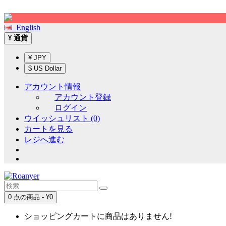
Sign up!
English
通貨
¥
¥ JPY
$ US Dollar
アカウント情報
アカウント登録
ログイン
ウイッシュリスト (0)
カートを見る
レジへ進む
0 点の商品 - ¥0
ショッピングカートに商品はありません!