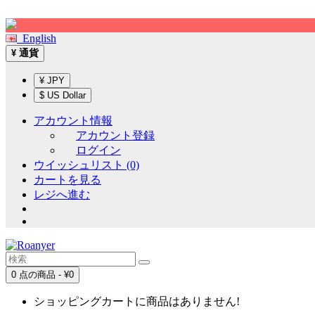
Sign up!
English
通貨
¥
¥ JPY
$ US Dollar
アカウント情報
アカウント登録
ログイン
ウイッシュリスト (0)
カートを見る
レジへ進む
0 点の商品 - ¥0
ショッピングカートに商品はありません!