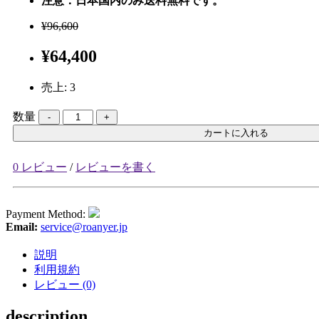
注意：日本国内のみ送料無料です。
¥96,600
¥64,400
売上:
3
数量
カートに入れる
0 レビュー
/
レビューを書く
Payment Method:
Email:
service@roanyer.jp
説明
利用規約
レビュー (0)
description