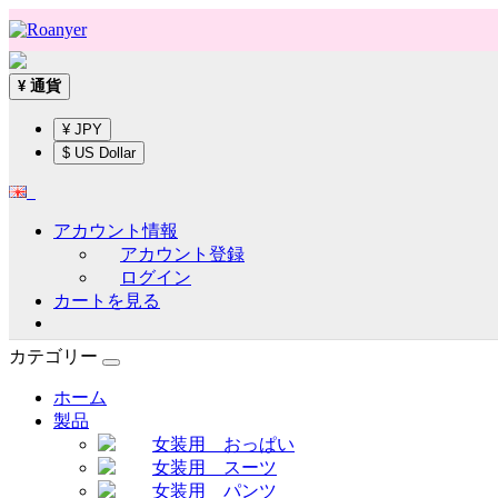
通貨
¥
¥ JPY
$ US Dollar
アカウント情報
アカウント登録
ログイン
カートを見る
カテゴリー
ホーム
製品
女装用 おっぱい
女装用 スーツ
女装用 パンツ