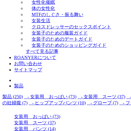
女性化催眠
体の女性化
MTFのしぐさ・振る舞い
女装生活
クロスドレッサーのセックスポイント
女装子のための服装ガイド
女装子のためのデートガイド
女装子のためのショッピングガイド
すべて見る記事
ROANYERについて
お問い合わせ
サイトマップ
製品
製品 (250)
- 女装用 おっぱい (73)
- 女装用 スーツ (37)
-
の妊婦腹 (7)
- ヒップアップパンツ (10)
- グローブ (7)
- フ
女装用 おっぱい (73)
女装用 スーツ (37)
女装用 パンツ (14)