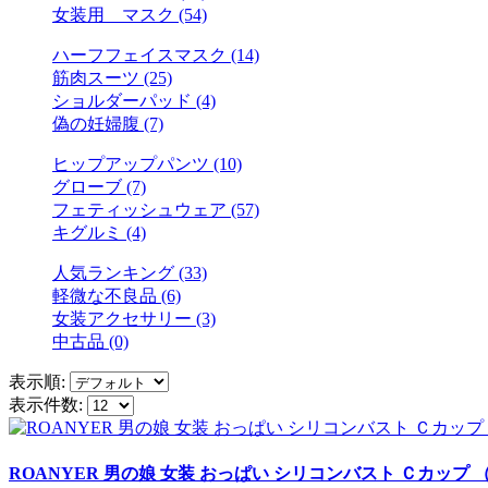
女装用 マスク (54)
ハーフフェイスマスク (14)
筋肉スーツ (25)
ショルダーパッド (4)
偽の妊婦腹 (7)
ヒップアップパンツ (10)
グローブ (7)
フェティッシュウェア (57)
キグルミ (4)
人気ランキング (33)
軽微な不良品 (6)
女装アクセサリー (3)
中古品 (0)
表示順:
表示件数:
ROANYER 男の娘 女装 おっぱい シリコンバスト Ｃカップ 