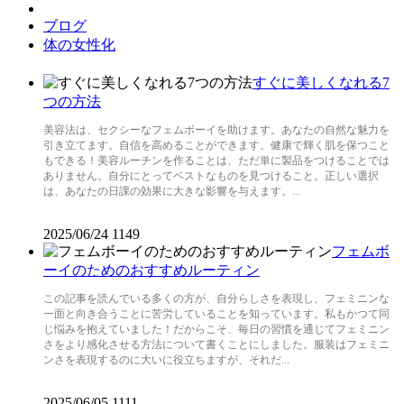
ブログ
体の女性化
すぐに美しくなれる7
つの方法
美容法は、セクシーなフェムボーイを助けます。あなたの自然な魅力を
引き立てます。自信を高めることができます。健康で輝く肌を保つこと
もできる！美容ルーチンを作ることは、ただ単に製品をつけることでは
ありません。自分にとってベストなものを見つけること。正しい選択
は、あなたの日課の効果に大きな影響を与えます。...
2025/06/24
1149
フェムボ
ーイのためのおすすめルーティン
この記事を読んでいる多くの方が、自分らしさを表現し、フェミニンな
一面と向き合うことに苦労していることを知っています。私もかつて同
じ悩みを抱えていました！だからこそ、毎日の習慣を通じてフェミニン
さをより感化させる方法について書くことにしました。服装はフェミニ
ンさを表現するのに大いに役立ちますが、それだ...
2025/06/05
1111