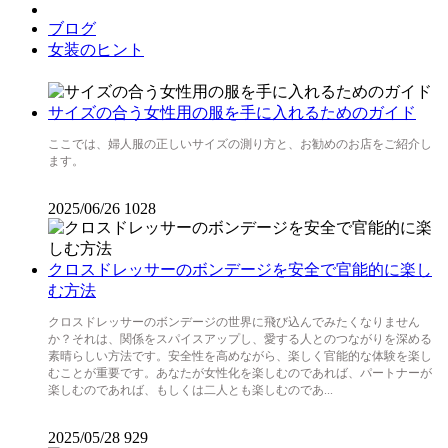
ブログ
女装のヒント
サイズの合う女性用の服を手に入れるためのガイド
ここでは、婦人服の正しいサイズの測り方と、お勧めのお店をご紹介し
ます。
2025/06/26
1028
クロスドレッサーのボンデージを安全で官能的に楽し
む方法
クロスドレッサーのボンデージの世界に飛び込んでみたくなりません
か？それは、関係をスパイスアップし、愛する人とのつながりを深める
素晴らしい方法です。安全性を高めながら、楽しく官能的な体験を楽し
むことが重要です。あなたが女性化を楽しむのであれば、パートナーが
楽しむのであれば、もしくは二人とも楽しむのであ...
2025/05/28
929