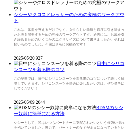
シシーやクロスドレッサーのための究極のワークアウ
ト
これは、体型を整えるだけでなく、女性らしい曲線と適度に引き締まっ
たお腹を開発するための究極のワークアウトです。過去には、お尻を引
き締めるためのいくつかのエクササイズについて書きましたが、それは
軽いものでしたね。今回はさらにお勧めです！
2025/05/20
927
日中にシリコ
ンスーツを着る際のコツ
この記事では、日中にシリコンスーツを着る際のコツについて詳しく解
説していきます。シリコンスーツを快適に楽しみたい方は、ぜひ参考に
してください！
2025/05/09
2044
BDSMのシシ
ー奴隷に簡単になる方法
シシーとして、私はいつもパートナーに支配されたいという根強い憧れ
を抱いていました。無力で、パートナーのなすがままになっているとい