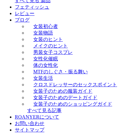
すべて見る 製品
フェティッシュ
レビュー
ブログ
女装初心者
女装物語
女装のヒント
メイクのヒント
男装女子コスプレ
女性化催眠
体の女性化
MTFのしぐさ・振る舞い
女装生活
クロスドレッサーのセックスポイント
女装子のための服装ガイド
女装子のためのデートガイド
女装子のためのショッピングガイド
すべて見る記事
ROANYERについて
お問い合わせ
サイトマップ